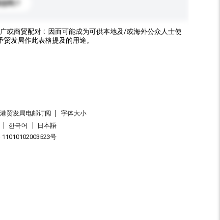
标志吗？
广或商贸配对﹝因而可能成为可供本地及/或海外公众人士使
予贸发局作此表格提及的用途。
香港贸发局电邮订阅
字体大小
한국어
日本語
1010102003523号