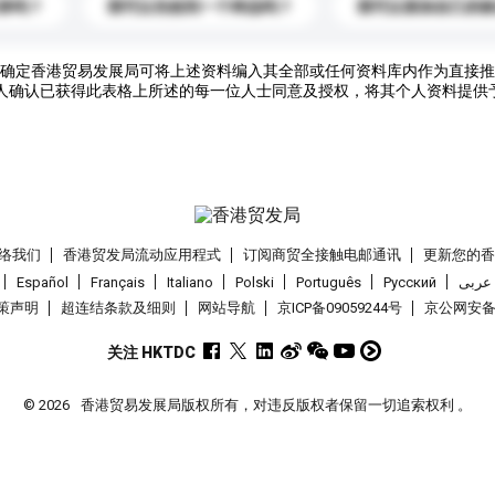
录吗？
我可以先收到一个样品吗？
我可以添加自己的
确定香港贸易发展局可将上述资料编入其全部或任何资料库内作为直接推
人确认已获得此表格上所述的每一位人士同意及授权，将其个人资料提供
络我们
香港贸发局流动应用程式
订阅商贸全接触电邮通讯
更新您的
Español
Français
Italiano
Polski
Português
Pусский
عربى
策声明
超连结条款及细则
网站导航
京ICP备09059244号
京公网安备 1
关注 HKTDC
© 2026
香港贸易发展局版权所有，对违反版权者保留一切追索权利 。