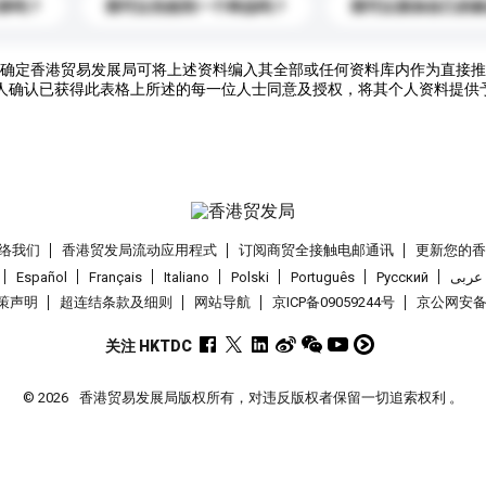
录吗？
我可以先收到一个样品吗？
我可以添加自己的
确定香港贸易发展局可将上述资料编入其全部或任何资料库内作为直接推
人确认已获得此表格上所述的每一位人士同意及授权，将其个人资料提供
络我们
香港贸发局流动应用程式
订阅商贸全接触电邮通讯
更新您的
Español
Français
Italiano
Polski
Português
Pусский
عربى
策声明
超连结条款及细则
网站导航
京ICP备09059244号
京公网安备 1
关注 HKTDC
© 2026
香港贸易发展局版权所有，对违反版权者保留一切追索权利 。