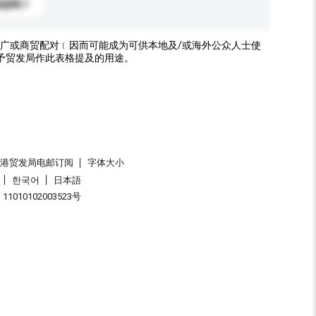
标志吗？
广或商贸配对﹝因而可能成为可供本地及/或海外公众人士使
予贸发局作此表格提及的用途。
香港贸发局电邮订阅
字体大小
한국어
日本語
1010102003523号