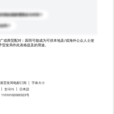
送到我的国家需要多长时间？
标志吗？
广或商贸配对﹝因而可能成为可供本地及/或海外公众人士使
予贸发局作此表格提及的用途。
香港贸发局电邮订阅
字体大小
한국어
日本語
1010102003523号