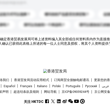
到你的询盘信息中。
运送方式可以选择？
请问你的产品是否支持定制？
运
录吗？
我可以先收到一个样品吗？
我可以添加自己的
确定香港贸易发展局可将上述资料编入其全部或任何资料库内作为直接推
人确认已获得此表格上所述的每一位人士同意及授权，将其个人资料提供
络我们
香港贸发局流动应用程式
订阅商贸全接触电邮通讯
更新您的
Español
Français
Italiano
Polski
Português
Pусский
عربى
策声明
超连结条款及细则
网站导航
京ICP备09059244号
京公网安备 1
关注 HKTDC