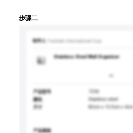
步骤二
收件人
Twinhalo International Corp.
Stainless Steel Wall Organizer
7256
产品型号
Stainless steel
颜色
82cm x 15.5cm x 4c
尺寸
产品规格