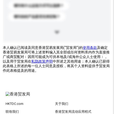
请问有什么运送方式可以选择？
请问你的产品是否支持定制？
本人确认已阅读及同意香港贸易发展局(“贸发局”)的
使用条款
及确定
香港贸易发展局可将上述资料编入其全部或任何资料库内作为直接推
广或商贸配对﹝因而可能成为可供本地及/或海外公众人士使用﹞，
以及用于贸发局在
私隐政策声明
中所述之其他用途；本人确认已获得
此表格上所述的每一位人士同意及授权，将其个人资料提供予贸发局
作此表格提及的用途。
HKTDC.com
关于我们
联络我们
香港贸发局流动应用程式