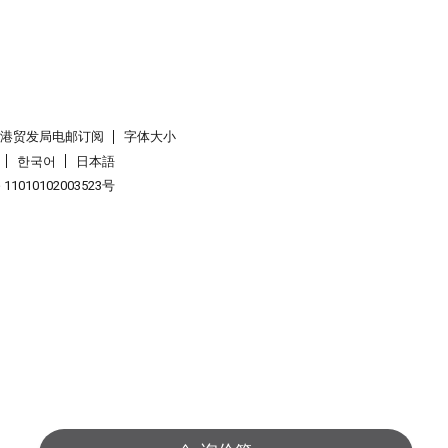
香港贸发局电邮订阅
字体大小
한국어
日本語
1010102003523号