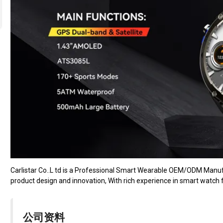
Carlistar Co..L td is a Professional Smart Wearable OEM/ODM Manu
product design and innovation, With rich experience in smart watch fi
公司资料