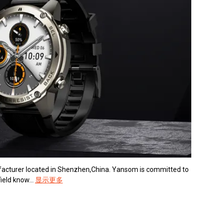
facturer located in Shenzhen,China. Yansom is committed to
eld know...
显示更多