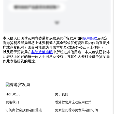
请问你的产品是否支持定制？
本人确认已阅读及同意香港贸易发展局(“贸发局”)的
使用条款
及确定
香港贸易发展局可将上述资料编入其全部或任何资料库内作为直接推
广或商贸配对﹝因而可能成为可供本地及/或海外公众人士使用﹞，
以及用于贸发局在
私隐政策声明
中所述之其他用途；本人确认已获得
此表格上所述的每一位人士同意及授权，将其个人资料提供予贸发局
作此表格提及的用途。
HKTDC.com
关于我们
联络我们
香港贸发局流动应用程式
订阅商贸全接触电邮通讯
更新您的香港贸发局电邮订阅