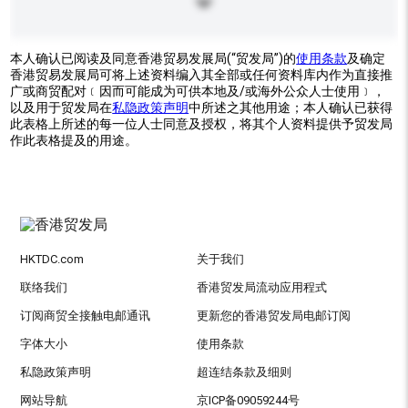
本人确认已阅读及同意香港贸易发展局(“贸发局”)的
使用条款
及确定
香港贸易发展局可将上述资料编入其全部或任何资料库内作为直接推
广或商贸配对﹝因而可能成为可供本地及/或海外公众人士使用﹞，
以及用于贸发局在
私隐政策声明
中所述之其他用途；本人确认已获得
此表格上所述的每一位人士同意及授权，将其个人资料提供予贸发局
作此表格提及的用途。
HKTDC.com
关于我们
联络我们
香港贸发局流动应用程式
订阅商贸全接触电邮通讯
更新您的香港贸发局电邮订阅
字体大小
使用条款
私隐政策声明
超连结条款及细则
网站导航
京ICP备09059244号