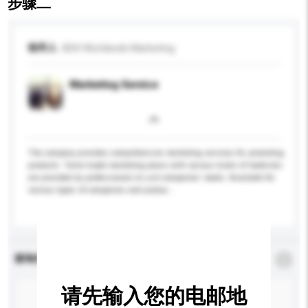
步骤二
收件人
ADH Worldwide Marketing
Marketing Service
The company provides comprehensive marketing services for promoting
products. Tailor-made marketing plans with various kinds of materials
are provided by professionals to suit companies' needs. Available for
various types of companies and produc...
更多...
查询内容
*
必须填写
请先输入您的电邮地