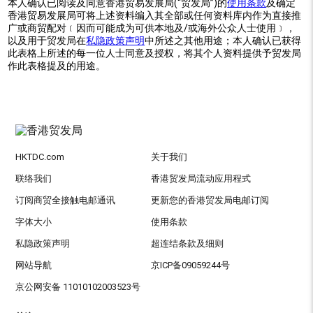
本人确认已阅读及同意香港贸易发展局(“贸发局”)的
使用条款
及确定
香港贸易发展局可将上述资料编入其全部或任何资料库内作为直接推
广或商贸配对﹝因而可能成为可供本地及/或海外公众人士使用﹞，
以及用于贸发局在
私隐政策声明
中所述之其他用途；本人确认已获得
此表格上所述的每一位人士同意及授权，将其个人资料提供予贸发局
作此表格提及的用途。
HKTDC.com
关于我们
联络我们
香港贸发局流动应用程式
订阅商贸全接触电邮通讯
更新您的香港贸发局电邮订阅
字体大小
使用条款
私隐政策声明
超连结条款及细则
网站导航
京ICP备09059244号
京公网安备 11010102003523号