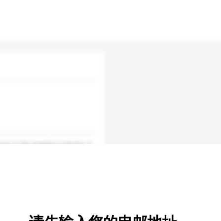
s in the jewellery industry. It
tions, to help facilitate the
with up-to-date informatio...