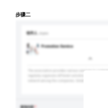
步骤二
收件人
Joyex
Promotion Service
The association provides various services to companie
regularly organizes different activities, such as exhibi
network among the companies. Establishes a website 
更多...
查询内容