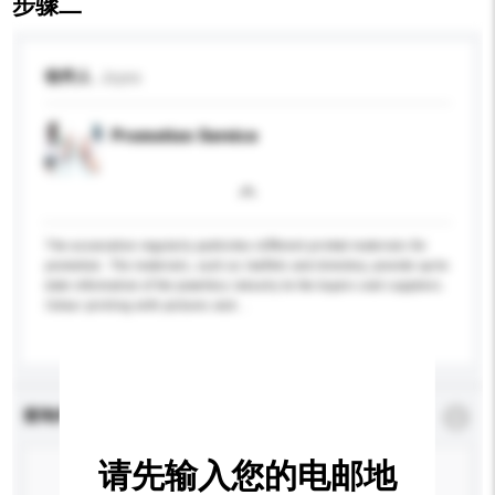
步骤二
收件人
Joyex
Promotion Service
The association regularly publishes different printed materials for
promotion. The materials, such as leaflets and directory, provide up-to-
date information of the jewellery industry to the buyers and suppliers.
Colour printing with pictures and...
更多...
查询内容
*
必须填写
请先输入您的电邮地