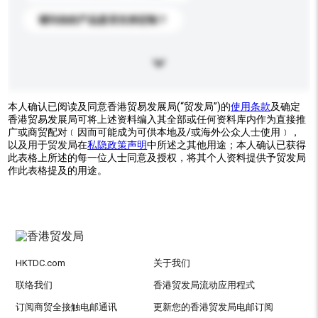
请问你的产品是否支持定制？
本人确认已阅读及同意香港贸易发展局(“贸发局”)的
使用条款
及确定
香港贸易发展局可将上述资料编入其全部或任何资料库内作为直接推
广或商贸配对﹝因而可能成为可供本地及/或海外公众人士使用﹞，
以及用于贸发局在
私隐政策声明
中所述之其他用途；本人确认已获得
此表格上所述的每一位人士同意及授权，将其个人资料提供予贸发局
作此表格提及的用途。
HKTDC.com
关于我们
联络我们
香港贸发局流动应用程式
订阅商贸全接触电邮通讯
更新您的香港贸发局电邮订阅