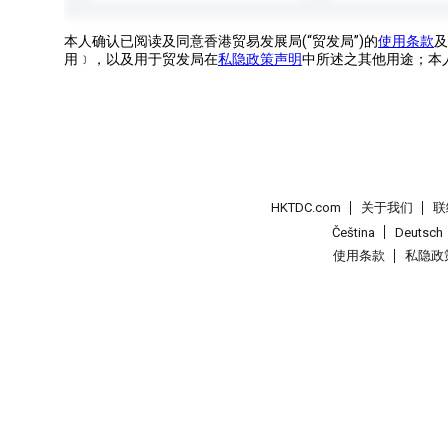
本人确认已阅读及同意香港贸易发展局(“贸发局”)的
使用条款
及
用﹞，以及用于贸发局在
私隐政策声明
中所述之其他用途；本
HKTDC.com
关于我们
联
Čeština
Deutsch
使用条款
私隐政