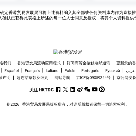
确定香港贸易发展局可将上述资料编入其全部或任何资料库内作为直接推
人确认已获得此表格上所述的每一位人士同意及授权，将其个人资料提供
络我们
香港贸发局流动应用程式
订阅商贸全接触电邮通讯
更新您的
Español
Français
Italiano
Polski
Português
Pусский
عربى
策声明
超连结条款及细则
网站导航
京ICP备09059244号
京公网安备 1
关注 HKTDC
© 2026
香港贸易发展局版权所有，对违反版权者保留一切追索权利 。