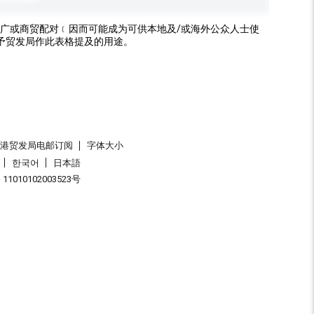
广或商贸配对﹝因而可能成为可供本地及/或海外公众人士使
予贸发局作此表格提及的用途。
香港贸发局电邮订阅
字体大小
한국어
日本語
1010102003523号