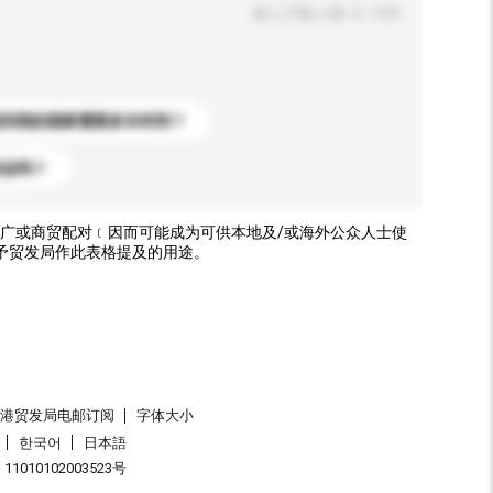
输入字数上限: 0 / 500
送到我的国家需要多长时间？
标志吗？
广或商贸配对﹝因而可能成为可供本地及/或海外公众人士使
予贸发局作此表格提及的用途。
香港贸发局电邮订阅
字体大小
한국어
日本語
1010102003523号