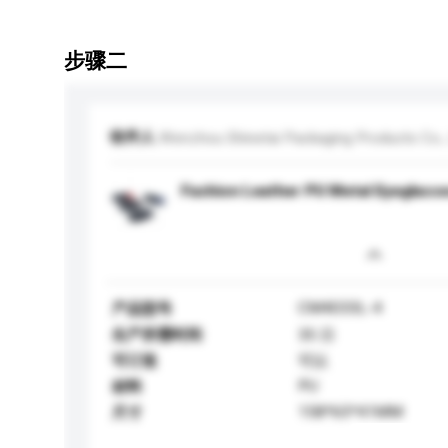
步骤二
收件人
Wenzhou Shinetai Packaging Products Co., 
Fashion Leather PU Metal Eyeglass
CM4033L-4
产品型号
生产所需时间
35 日
可订造
可以
PU
材料
158*65*41MM
尺寸