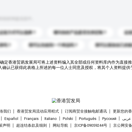
到你的询盘信息中。
运送方式可以选择？
请问你的产品是否支持定制？
运
录吗？
我可以先收到一个样品吗？
我可以添加自己的
确定香港贸易发展局可将上述资料编入其全部或任何资料库内作为直接推
人确认已获得此表格上所述的每一位人士同意及授权，将其个人资料提供
络我们
香港贸发局流动应用程式
订阅商贸全接触电邮通讯
更新您的
Español
Français
Italiano
Polski
Português
Pусский
عربى
策声明
超连结条款及细则
网站导航
京ICP备09059244号
京公网安备 1