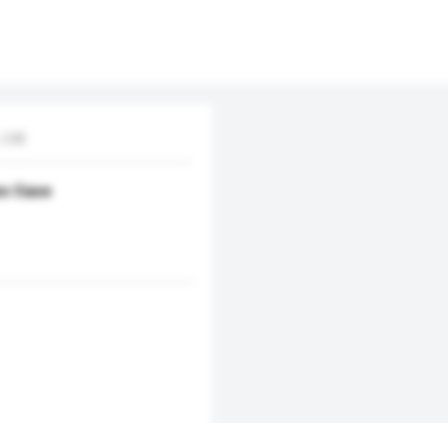
Ltd.
es Case