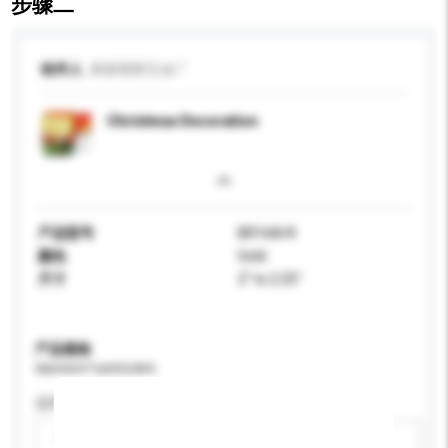
步骤二
收件人
新丽塑胶五金厂
Christmas Decoration
产品型号
BR16A/K
颜色
Gold
尺寸
2" to 2.25"
产品规格
请提供您对产品的特定要求。
适用年龄
请选择
新增/删除选项