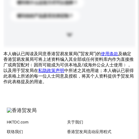
请问有什么运送方式可以选择？
请问你的产品是否支持定制？
本人确认已阅读及同意香港贸易发展局(“贸发局”)的
使用条款
及确定
香港贸易发展局可将上述资料编入其全部或任何资料库内作为直接推
广或商贸配对﹝因而可能成为可供本地及/或海外公众人士使用﹞，
以及用于贸发局在
私隐政策声明
中所述之其他用途；本人确认已获得
此表格上所述的每一位人士同意及授权，将其个人资料提供予贸发局
作此表格提及的用途。
HKTDC.com
关于我们
联络我们
香港贸发局流动应用程式