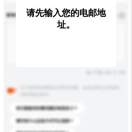
请先输入您的电邮地
查询内容
*
必须填写
址。
输入字数上限: 0 / 500
以下是其他买家提出的常见问题。点击以将它们添加到
你的询盘信息中。
你们能提供的最优惠价格是多少？
请问有什么运送方式可以选择？