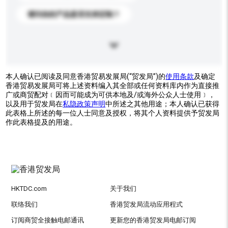
请问你的产品是否支持定制？
本人确认已阅读及同意香港贸易发展局(“贸发局”)的
使用条款
及确定
香港贸易发展局可将上述资料编入其全部或任何资料库内作为直接推
广或商贸配对﹝因而可能成为可供本地及/或海外公众人士使用﹞，
以及用于贸发局在
私隐政策声明
中所述之其他用途；本人确认已获得
此表格上所述的每一位人士同意及授权，将其个人资料提供予贸发局
作此表格提及的用途。
HKTDC.com
关于我们
联络我们
香港贸发局流动应用程式
订阅商贸全接触电邮通讯
更新您的香港贸发局电邮订阅