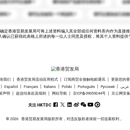
运送方式可以选择？
请问你的产品是否支持定制？
运
录吗？
我可以先收到一个样品吗？
我可以添加自己的
确定香港贸易发展局可将上述资料编入其全部或任何资料库内作为直接推
人确认已获得此表格上所述的每一位人士同意及授权，将其个人资料提供
络我们
香港贸发局流动应用程式
订阅商贸全接触电邮通讯
更新您的
Español
Français
Italiano
Polski
Português
Pусский
عربى
策声明
超连结条款及细则
网站导航
京ICP备09059244号
京公网安备 1
关注 HKTDC
© 2026
香港贸易发展局版权所有，对违反版权者保留一切追索权利 。