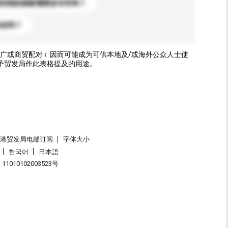
送到我的国家需要多长时间？
标志吗？
广或商贸配对﹝因而可能成为可供本地及/或海外公众人士使
予贸发局作此表格提及的用途。
香港贸发局电邮订阅
字体大小
한국어
日本語
1010102003523号