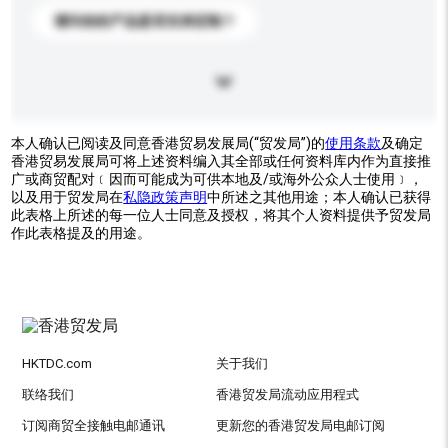
请问你的产品是否支持定制？
本人确认已阅读及同意香港贸易发展局(“贸发局”)的
使用条款
及确定
香港贸易发展局可将上述资料编入其全部或任何资料库内作为直接推
广或商贸配对﹝因而可能成为可供本地及/或海外公众人士使用﹞，
以及用于贸发局在
私隐政策声明
中所述之其他用途；本人确认已获得
此表格上所述的每一位人士同意及授权，将其个人资料提供予贸发局
作此表格提及的用途。
HKTDC.com
关于我们
联络我们
香港贸发局流动应用程式
订阅商贸全接触电邮通讯
更新您的香港贸发局电邮订阅