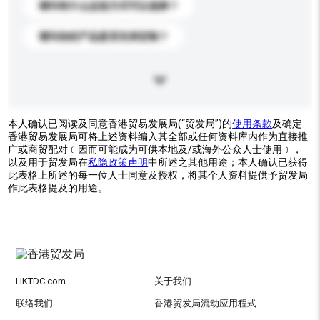
请问有什么运送方式可以选择？
请问你的产品是否支持定制？
本人确认已阅读及同意香港贸易发展局(“贸发局”)的
使用条款
及确定
香港贸易发展局可将上述资料编入其全部或任何资料库内作为直接推
广或商贸配对﹝因而可能成为可供本地及/或海外公众人士使用﹞，
以及用于贸发局在
私隐政策声明
中所述之其他用途；本人确认已获得
此表格上所述的每一位人士同意及授权，将其个人资料提供予贸发局
作此表格提及的用途。
HKTDC.com
关于我们
联络我们
香港贸发局流动应用程式