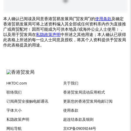
本人确认已阅读及同意香港贸易发展局(“贸发局”)的
使用条款
及确定
香港贸易发展局可将上述资料编入其全部或任何资料库内作为直接推
广或商贸配对﹝因而可能成为可供本地及/或海外公众人士使用﹞，
以及用于贸发局在
私隐政策声明
中所述之其他用途；本人确认已获得
此表格上所述的每一位人士同意及授权，将其个人资料提供予贸发局
作此表格提及的用途。
HKTDC.com
关于我们
联络我们
香港贸发局流动应用程式
订阅商贸全接触电邮通讯
更新您的香港贸发局电邮订阅
字体大小
使用条款
私隐政策声明
超连结条款及细则
网站导航
京ICP备09059244号