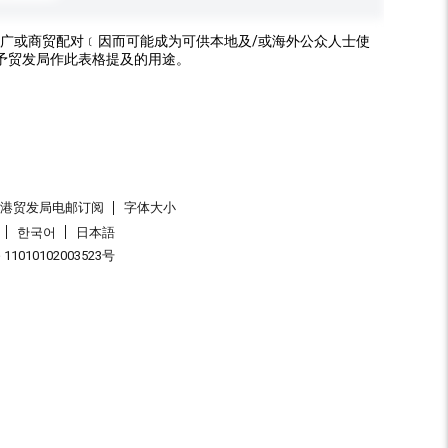
广或商贸配对﹝因而可能成为可供本地及/或海外公众人士使
予贸发局作此表格提及的用途。
香港贸发局电邮订阅
字体大小
한국어
日本語
1010102003523号