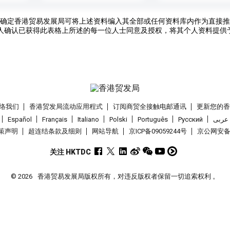
确定香港贸易发展局可将上述资料编入其全部或任何资料库内作为直接推
人确认已获得此表格上所述的每一位人士同意及授权，将其个人资料提供
络我们
香港贸发局流动应用程式
订阅商贸全接触电邮通讯
更新您的
Español
Français
Italiano
Polski
Português
Pусский
عربى
策声明
超连结条款及细则
网站导航
京ICP备09059244号
京公网安备 1
关注 HKTDC
© 2026
香港贸易发展局版权所有，对违反版权者保留一切追索权利 。