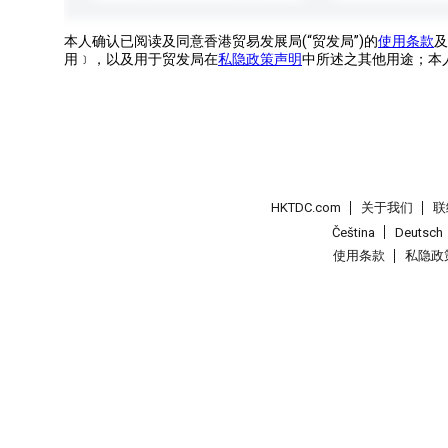
本人确认已阅读及同意香港贸易发展局(“贸发局”)的
使用条款
及
用﹞，以及用于贸发局在
私隐政策声明
中所述之其他用途；本
HKTDC.com
关于我们
联
Čeština
Deutsch
使用条款
私隐政