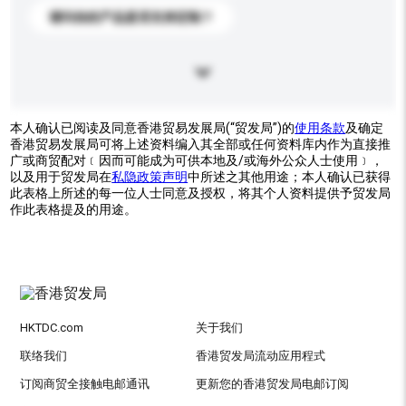
请问你的产品是否支持定制？
本人确认已阅读及同意香港贸易发展局(“贸发局”)的
使用条款
及确定
香港贸易发展局可将上述资料编入其全部或任何资料库内作为直接推
广或商贸配对﹝因而可能成为可供本地及/或海外公众人士使用﹞，
以及用于贸发局在
私隐政策声明
中所述之其他用途；本人确认已获得
此表格上所述的每一位人士同意及授权，将其个人资料提供予贸发局
作此表格提及的用途。
HKTDC.com
关于我们
联络我们
香港贸发局流动应用程式
订阅商贸全接触电邮通讯
更新您的香港贸发局电邮订阅