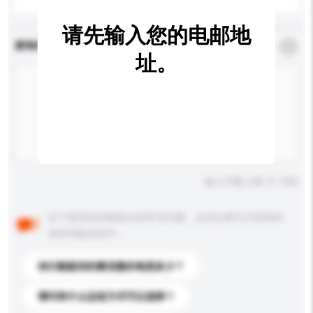
请先输入您的电邮地
查询内容
*
必须填写
址。
输入字数上限: 0 / 500
以下是其他买家提出的常见问题。点击以将它们添加到
你的询盘信息中。
你们能提供的最优惠价格是多少？
请问有什么运送方式可以选择？