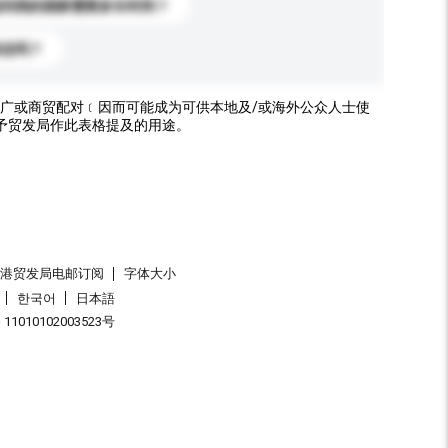
送到我的国家需要多长时间？
标志吗？
广或商贸配对﹝因而可能成为可供本地及/或海外公众人士使
予贸发局作此表格提及的用途。
香港贸发局电邮订阅
字体大小
한국어
日本語
1010102003523号