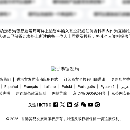
运送方式可以选择？
请问你的产品是否支持定制？
运
录吗？
我可以先收到一个样品吗？
我可以添加自己的
确定香港贸易发展局可将上述资料编入其全部或任何资料库内作为直接推
人确认已获得此表格上所述的每一位人士同意及授权，将其个人资料提供
络我们
香港贸发局流动应用程式
订阅商贸全接触电邮通讯
更新您的
Español
Français
Italiano
Polski
Português
Pусский
عربى
策声明
超连结条款及细则
网站导航
京ICP备09059244号
京公网安备 1
关注 HKTDC
© 2026
香港贸易发展局版权所有，对违反版权者保留一切追索权利 。