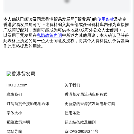
本人确认已阅读及同意香港贸易发展局(“贸发局”)的
使用条款
及确定
香港贸易发展局可将上述资料编入其全部或任何资料库内作为直接推
广或商贸配对﹝因而可能成为可供本地及/或海外公众人士使用﹞，
以及用于贸发局在
私隐政策声明
中所述之其他用途；本人确认已获得
此表格上所述的每一位人士同意及授权，将其个人资料提供予贸发局
作此表格提及的用途。
HKTDC.com
关于我们
联络我们
香港贸发局流动应用程式
订阅商贸全接触电邮通讯
更新您的香港贸发局电邮订阅
字体大小
使用条款
私隐政策声明
超连结条款及细则
网站导航
京ICP备09059244号