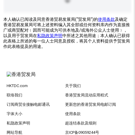
本人确认已阅读及同意香港贸易发展局(“贸发局”)的
使用条款
及确定
香港贸易发展局可将上述资料编入其全部或任何资料库内作为直接推
广或商贸配对﹝因而可能成为可供本地及/或海外公众人士使用﹞，
以及用于贸发局在
私隐政策声明
中所述之其他用途；本人确认已获得
此表格上所述的每一位人士同意及授权，将其个人资料提供予贸发局
作此表格提及的用途。
HKTDC.com
关于我们
联络我们
香港贸发局流动应用程式
订阅商贸全接触电邮通讯
更新您的香港贸发局电邮订阅
字体大小
使用条款
私隐政策声明
超连结条款及细则
网站导航
京ICP备09059244号