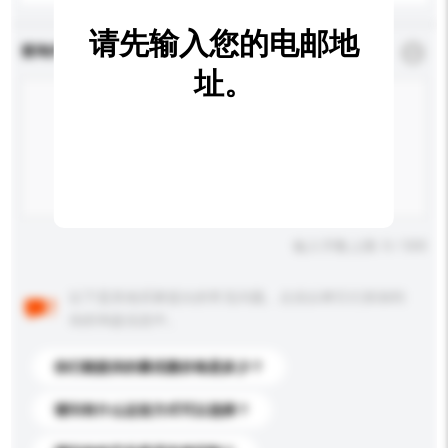
请先输入您的电邮地
查询内容
*
必须填写
址。
输入字数上限: 0 / 500
以下是其他买家提出的常见问题。点击以将它们添加到
你的询盘信息中。
你们能提供的最优惠价格是多少？
请问有什么运送方式可以选择？