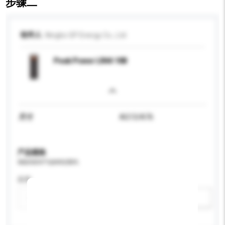
步骤二
收件人
Ningbo GP Energy Co., Ltd
Peak Power LR44 10B
尺寸
AG13/A76
产品规格
请提供您对产品的特定要求。
应用
新增/删除选项