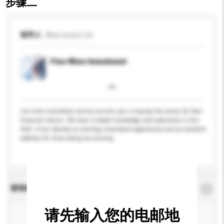
步骤二
收件人
Wine Invest Ltd
Fine Wine Investment
Our wine investment service assists you in buying fine wines for their
financial returns. We have in-depth knowledge and experience in this
field. It has become an exciting investment opportunity and an excellent
addition for diversifying an existing...
更多...
查询内容
*
必须填写
请先输入您的电邮地