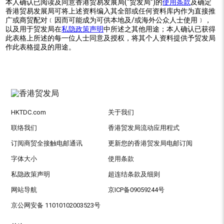
本人确认已阅读及同意香港贸易发展局(“贸发局”)的
使用条款
及确定
香港贸易发展局可将上述资料编入其全部或任何资料库内作为直接推
广或商贸配对﹝因而可能成为可供本地及/或海外公众人士使用﹞，
以及用于贸发局在
私隐政策声明
中所述之其他用途；本人确认已获得
此表格上所述的每一位人士同意及授权，将其个人资料提供予贸发局
作此表格提及的用途。
HKTDC.com
关于我们
联络我们
香港贸发局流动应用程式
订阅商贸全接触电邮通讯
更新您的香港贸发局电邮订阅
字体大小
使用条款
私隐政策声明
超连结条款及细则
网站导航
京ICP备09059244号
京公网安备 11010102003523号