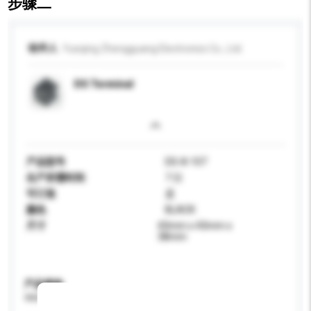
步骤二
收件人
Yueqing Zhengguang Electronics Co., Ltd.
DS Terminal
产品型号
DS-8-107
生产所需时间
7 日
可订造
是
颜色
BLACK
尺寸
43mm x 43mm x
38mm
产品规格
请提供您对产品的特定要求。