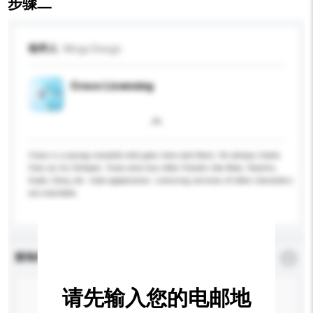
步骤二
收件人
Wings Design
Croco Licensing
Croco is a young crocodile who goes here and there. He always treats
Valu as his follower. Croco also has other friends like Reta, Yeochin,
Dude, Clevy, etc. Cute appearance. Licensing services of other characters
are available.
查询内容
*
必须填写
请先输入您的电邮地