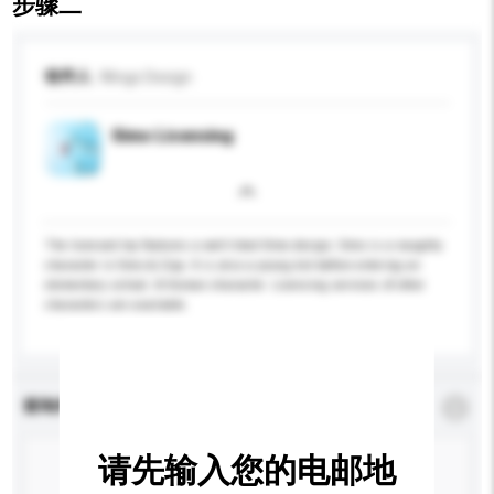
步骤二
收件人
Wings Design
Simo Licensing
The licensed toy features a well-liked Simo design. Simo is a naughty
character in Simo & Zipy. It is also a young kid before entering an
elementary school. A Korean character. Licensing services of other
characters are available.
查询内容
*
必须填写
请先输入您的电邮地