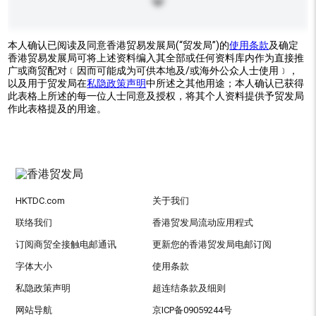
本人确认已阅读及同意香港贸易发展局(“贸发局”)的
使用条款
及确定
香港贸易发展局可将上述资料编入其全部或任何资料库内作为直接推
广或商贸配对﹝因而可能成为可供本地及/或海外公众人士使用﹞，
以及用于贸发局在
私隐政策声明
中所述之其他用途；本人确认已获得
此表格上所述的每一位人士同意及授权，将其个人资料提供予贸发局
作此表格提及的用途。
HKTDC.com
关于我们
联络我们
香港贸发局流动应用程式
订阅商贸全接触电邮通讯
更新您的香港贸发局电邮订阅
字体大小
使用条款
私隐政策声明
超连结条款及细则
网站导航
京ICP备09059244号