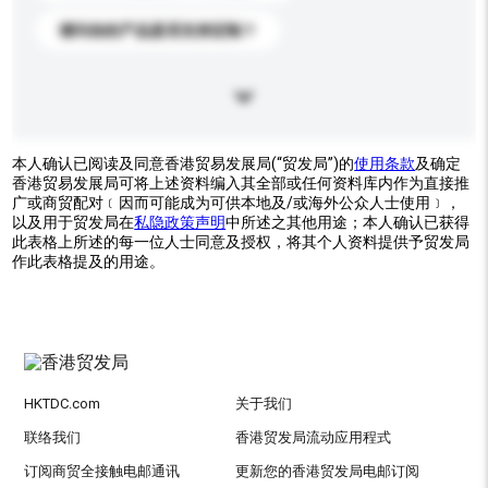
请问你的产品是否支持定制？
本人确认已阅读及同意香港贸易发展局(“贸发局”)的
使用条款
及确定
香港贸易发展局可将上述资料编入其全部或任何资料库内作为直接推
广或商贸配对﹝因而可能成为可供本地及/或海外公众人士使用﹞，
以及用于贸发局在
私隐政策声明
中所述之其他用途；本人确认已获得
此表格上所述的每一位人士同意及授权，将其个人资料提供予贸发局
作此表格提及的用途。
HKTDC.com
关于我们
联络我们
香港贸发局流动应用程式
订阅商贸全接触电邮通讯
更新您的香港贸发局电邮订阅