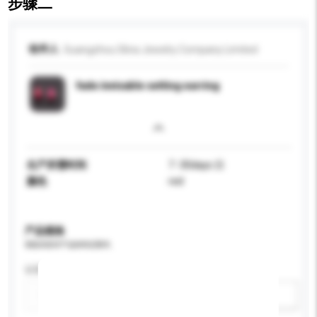
步骤二
收件人
Guangzhou Slina Jewelry Company Limited
fade invisable setting earring
生产所需时间
7 -30days 日
颜色
red
产品规格
请提供您对产品的特定要求。
认证
新增/删除选项