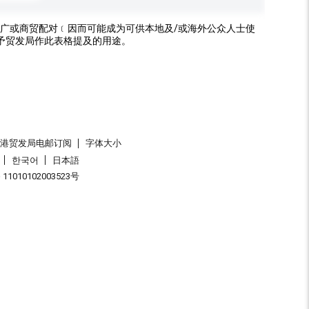
广或商贸配对﹝因而可能成为可供本地及/或海外公众人士使
予贸发局作此表格提及的用途。
香港贸发局电邮订阅
字体大小
한국어
日本語
1010102003523号