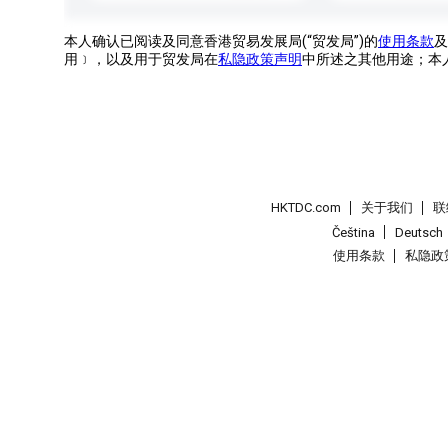
本人确认已阅读及同意香港贸易发展局(“贸发局”)的
使用条款
及
用﹞，以及用于贸发局在
私隐政策声明
中所述之其他用途；本
HKTDC.com
关于我们
联
Čeština
Deutsch
使用条款
私隐政