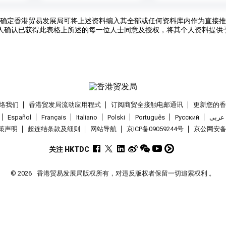
确定香港贸易发展局可将上述资料编入其全部或任何资料库内作为直接推
人确认已获得此表格上所述的每一位人士同意及授权，将其个人资料提供
络我们
香港贸发局流动应用程式
订阅商贸全接触电邮通讯
更新您的
Español
Français
Italiano
Polski
Português
Pусский
عربى
策声明
超连结条款及细则
网站导航
京ICP备09059244号
京公网安备 1
关注 HKTDC
© 2026
香港贸易发展局版权所有，对违反版权者保留一切追索权利 。