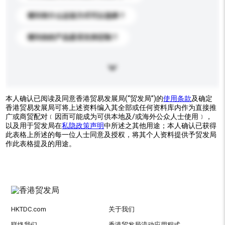
请问有什么运送方式可以选择？
请问你的产品是否支持定制？
本人确认已阅读及同意香港贸易发展局(“贸发局”)的
使用条款
及确定
香港贸易发展局可将上述资料编入其全部或任何资料库内作为直接推
广或商贸配对﹝因而可能成为可供本地及/或海外公众人士使用﹞，
以及用于贸发局在
私隐政策声明
中所述之其他用途；本人确认已获得
此表格上所述的每一位人士同意及授权，将其个人资料提供予贸发局
作此表格提及的用途。
HKTDC.com
关于我们
联络我们
香港贸发局流动应用程式