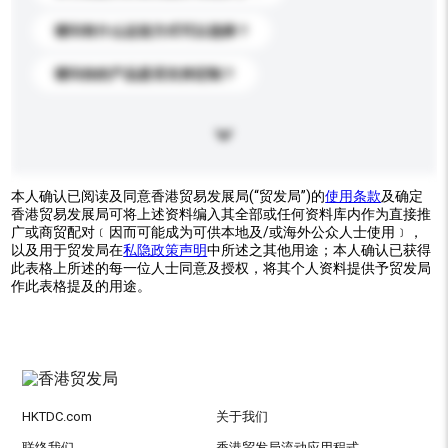
请问有什么运送方式可以选择？
请问你的产品是否支持定制？
本人确认已阅读及同意香港贸易发展局(“贸发局”)的
使用条款
及确定
香港贸易发展局可将上述资料编入其全部或任何资料库内作为直接推
广或商贸配对﹝因而可能成为可供本地及/或海外公众人士使用﹞，
以及用于贸发局在
私隐政策声明
中所述之其他用途；本人确认已获得
此表格上所述的每一位人士同意及授权，将其个人资料提供予贸发局
作此表格提及的用途。
HKTDC.com
关于我们
联络我们
香港贸发局流动应用程式