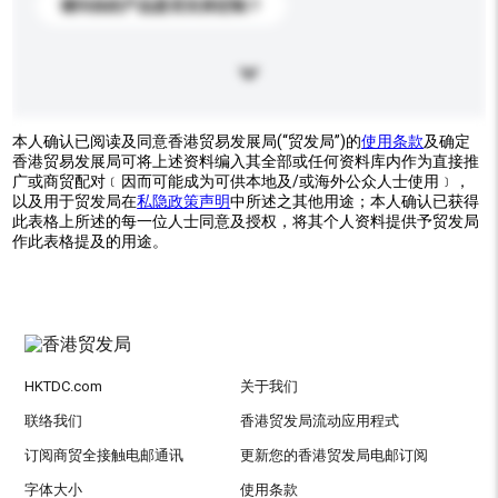
请问你的产品是否支持定制？
本人确认已阅读及同意香港贸易发展局(“贸发局”)的
使用条款
及确定
香港贸易发展局可将上述资料编入其全部或任何资料库内作为直接推
广或商贸配对﹝因而可能成为可供本地及/或海外公众人士使用﹞，
以及用于贸发局在
私隐政策声明
中所述之其他用途；本人确认已获得
此表格上所述的每一位人士同意及授权，将其个人资料提供予贸发局
作此表格提及的用途。
HKTDC.com
关于我们
联络我们
香港贸发局流动应用程式
订阅商贸全接触电邮通讯
更新您的香港贸发局电邮订阅
字体大小
使用条款