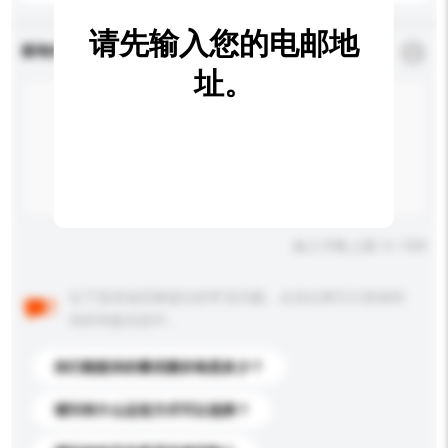
请先输入您的电邮地
查询内容
*
必须填写
址。
输入字数上限: 0 / 500
以下是其他买家提出的常见问题。点击以将它们添加到
你的询盘信息中。
你们能提供的最优惠价格是多少？
请问有什么运送方式可以选择？