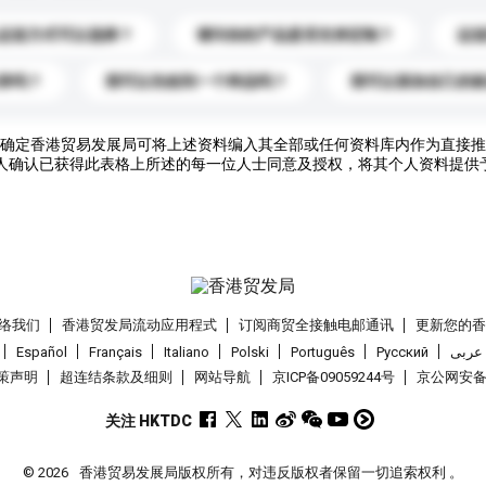
运送方式可以选择？
请问你的产品是否支持定制？
运
录吗？
我可以先收到一个样品吗？
我可以添加自己的
确定香港贸易发展局可将上述资料编入其全部或任何资料库内作为直接推
人确认已获得此表格上所述的每一位人士同意及授权，将其个人资料提供
络我们
香港贸发局流动应用程式
订阅商贸全接触电邮通讯
更新您的
Español
Français
Italiano
Polski
Português
Pусский
عربى
策声明
超连结条款及细则
网站导航
京ICP备09059244号
京公网安备 1
关注 HKTDC
© 2026
香港贸易发展局版权所有，对违反版权者保留一切追索权利 。