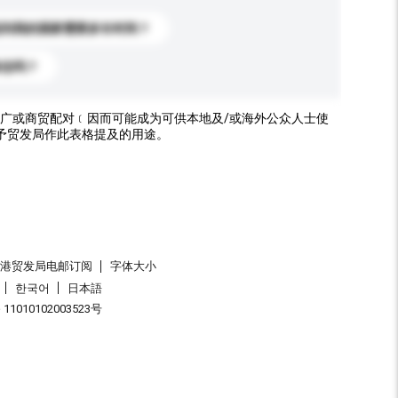
送到我的国家需要多长时间？
标志吗？
广或商贸配对﹝因而可能成为可供本地及/或海外公众人士使
予贸发局作此表格提及的用途。
香港贸发局电邮订阅
字体大小
한국어
日本語
1010102003523号