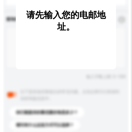
请先输入您的电邮地
查询内容
*
必须填写
址。
输入字数上限: 0 / 500
以下是其他买家提出的常见问题。点击以将它们添加到
你的询盘信息中。
你们能提供的最优惠价格是多少？
请问有什么运送方式可以选择？