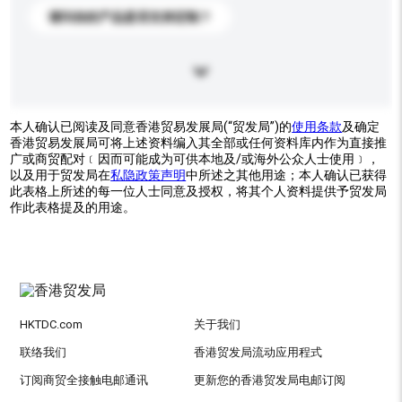
请问你的产品是否支持定制？
本人确认已阅读及同意香港贸易发展局(“贸发局”)的
使用条款
及确定
香港贸易发展局可将上述资料编入其全部或任何资料库内作为直接推
广或商贸配对﹝因而可能成为可供本地及/或海外公众人士使用﹞，
以及用于贸发局在
私隐政策声明
中所述之其他用途；本人确认已获得
此表格上所述的每一位人士同意及授权，将其个人资料提供予贸发局
作此表格提及的用途。
HKTDC.com
关于我们
联络我们
香港贸发局流动应用程式
订阅商贸全接触电邮通讯
更新您的香港贸发局电邮订阅