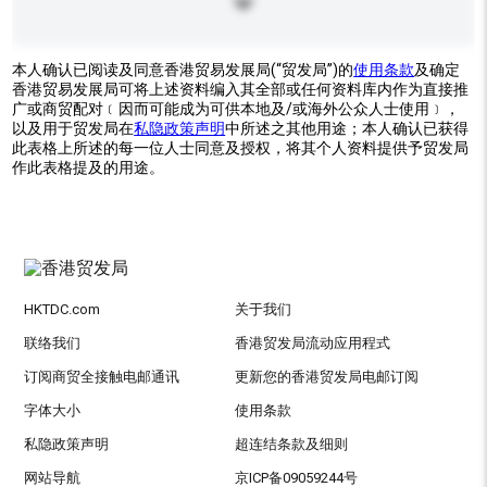
本人确认已阅读及同意香港贸易发展局(“贸发局”)的
使用条款
及确定
香港贸易发展局可将上述资料编入其全部或任何资料库内作为直接推
广或商贸配对﹝因而可能成为可供本地及/或海外公众人士使用﹞，
以及用于贸发局在
私隐政策声明
中所述之其他用途；本人确认已获得
此表格上所述的每一位人士同意及授权，将其个人资料提供予贸发局
作此表格提及的用途。
HKTDC.com
关于我们
联络我们
香港贸发局流动应用程式
订阅商贸全接触电邮通讯
更新您的香港贸发局电邮订阅
字体大小
使用条款
私隐政策声明
超连结条款及细则
网站导航
京ICP备09059244号