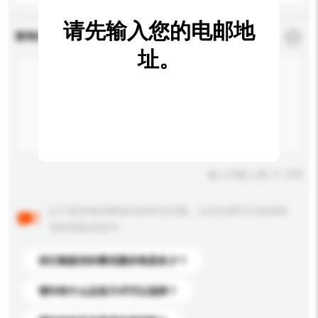
请先输入您的电邮地
查询内容
*
必须填写
址。
输入字数上限: 0 / 500
以下是其他买家提出的常见问题。点击以将它们添加到
你的询盘信息中。
你们能提供的最优惠价格是多少？
请问有什么运送方式可以选择？