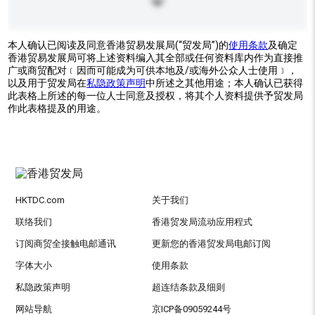
本人确认已阅读及同意香港贸易发展局(“贸发局”)的
使用条款
及确定
香港贸易发展局可将上述资料编入其全部或任何资料库内作为直接推
广或商贸配对﹝因而可能成为可供本地及/或海外公众人士使用﹞，
以及用于贸发局在
私隐政策声明
中所述之其他用途；本人确认已获得
此表格上所述的每一位人士同意及授权，将其个人资料提供予贸发局
作此表格提及的用途。
HKTDC.com
关于我们
联络我们
香港贸发局流动应用程式
订阅商贸全接触电邮通讯
更新您的香港贸发局电邮订阅
字体大小
使用条款
私隐政策声明
超连结条款及细则
网站导航
京ICP备09059244号