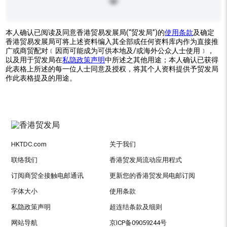
本人确认已阅读及同意香港贸易发展局(“贸发局”)的
使用条款
及确定
香港贸易发展局可将上述资料编入其全部或任何资料库内作为直接推
广或商贸配对﹝因而可能成为可供本地及/或海外公众人士使用﹞，
以及用于贸发局在
私隐政策声明
中所述之其他用途；本人确认已获得
此表格上所述的每一位人士同意及授权，将其个人资料提供予贸发局
作此表格提及的用途。
HKTDC.com
关于我们
联络我们
香港贸发局流动应用程式
订阅商贸全接触电邮通讯
更新您的香港贸发局电邮订阅
字体大小
使用条款
私隐政策声明
超连结条款及细则
网站导航
京ICP备09059244号