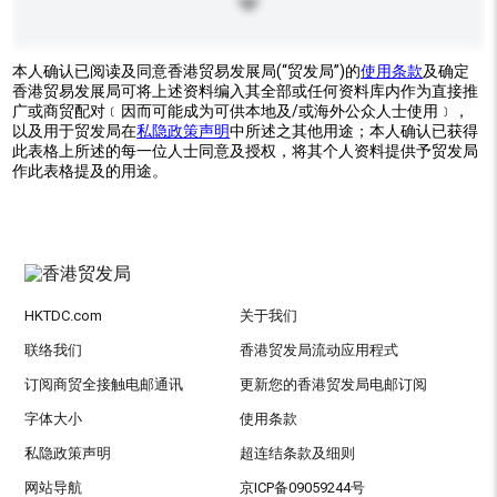
本人确认已阅读及同意香港贸易发展局(“贸发局”)的
使用条款
及确定
香港贸易发展局可将上述资料编入其全部或任何资料库内作为直接推
广或商贸配对﹝因而可能成为可供本地及/或海外公众人士使用﹞，
以及用于贸发局在
私隐政策声明
中所述之其他用途；本人确认已获得
此表格上所述的每一位人士同意及授权，将其个人资料提供予贸发局
作此表格提及的用途。
HKTDC.com
关于我们
联络我们
香港贸发局流动应用程式
订阅商贸全接触电邮通讯
更新您的香港贸发局电邮订阅
字体大小
使用条款
私隐政策声明
超连结条款及细则
网站导航
京ICP备09059244号