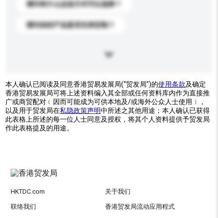
请问有什么运送方式可以选择？
请问你的产品是否支持定制？
本人确认已阅读及同意香港贸易发展局(“贸发局”)的
使用条款
及确定
香港贸易发展局可将上述资料编入其全部或任何资料库内作为直接推
广或商贸配对﹝因而可能成为可供本地及/或海外公众人士使用﹞，
以及用于贸发局在
私隐政策声明
中所述之其他用途；本人确认已获得
此表格上所述的每一位人士同意及授权，将其个人资料提供予贸发局
作此表格提及的用途。
HKTDC.com
关于我们
联络我们
香港贸发局流动应用程式