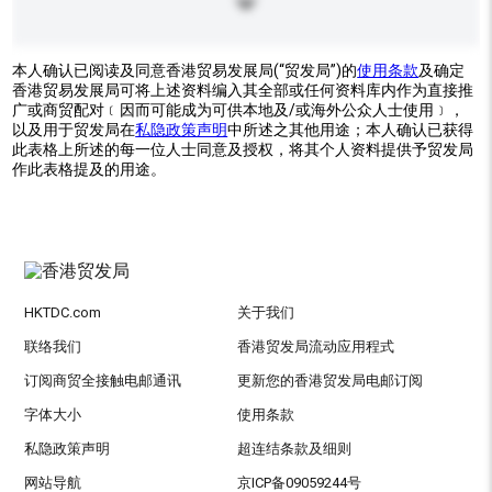
本人确认已阅读及同意香港贸易发展局(“贸发局”)的
使用条款
及确定
香港贸易发展局可将上述资料编入其全部或任何资料库内作为直接推
广或商贸配对﹝因而可能成为可供本地及/或海外公众人士使用﹞，
以及用于贸发局在
私隐政策声明
中所述之其他用途；本人确认已获得
此表格上所述的每一位人士同意及授权，将其个人资料提供予贸发局
作此表格提及的用途。
HKTDC.com
关于我们
联络我们
香港贸发局流动应用程式
订阅商贸全接触电邮通讯
更新您的香港贸发局电邮订阅
字体大小
使用条款
私隐政策声明
超连结条款及细则
网站导航
京ICP备09059244号