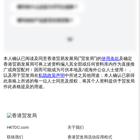
请问有什么运送方式可以选择？
请问你的产品是否支持定制？
本人确认已阅读及同意香港贸易发展局(“贸发局”)的
使用条款
及确定
香港贸易发展局可将上述资料编入其全部或任何资料库内作为直接推
广或商贸配对﹝因而可能成为可供本地及/或海外公众人士使用﹞，
以及用于贸发局在
私隐政策声明
中所述之其他用途；本人确认已获得
此表格上所述的每一位人士同意及授权，将其个人资料提供予贸发局
作此表格提及的用途。
HKTDC.com
关于我们
联络我们
香港贸发局流动应用程式