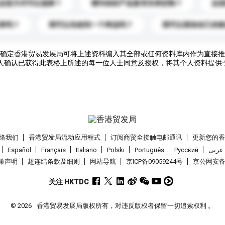
运送方式可以选择？
请问你的产品是否支持定制？
运
录吗？
我可以先收到一个样品吗？
我可以添加自己的
确定香港贸易发展局可将上述资料编入其全部或任何资料库内作为直接推
人确认已获得此表格上所述的每一位人士同意及授权，将其个人资料提供
络我们
香港贸发局流动应用程式
订阅商贸全接触电邮通讯
更新您的
Español
Français
Italiano
Polski
Português
Pусский
عربى
策声明
超连结条款及细则
网站导航
京ICP备09059244号
京公网安备 1
关注 HKTDC
© 2026
香港贸易发展局版权所有，对违反版权者保留一切追索权利 。