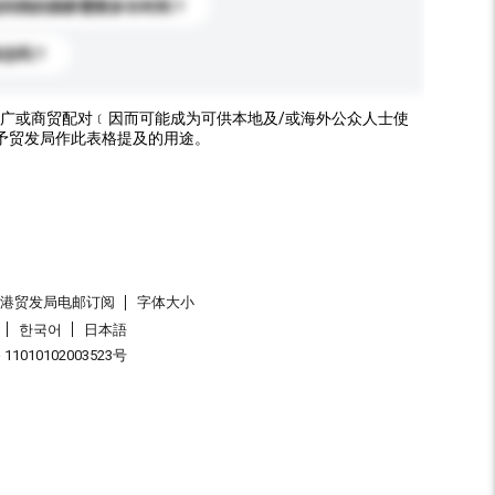
送到我的国家需要多长时间？
标志吗？
广或商贸配对﹝因而可能成为可供本地及/或海外公众人士使
予贸发局作此表格提及的用途。
香港贸发局电邮订阅
字体大小
한국어
日本語
1010102003523号