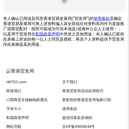
本人确认已阅读及同意香港贸易发展局(“贸发局”)的
使用条款
及确定
香港贸易发展局可将上述资料编入其全部或任何资料库内作为直接推
广或商贸配对﹝因而可能成为可供本地及/或海外公众人士使用﹞，
以及用于贸发局在
私隐政策声明
中所述之其他用途；本人确认已获得
此表格上所述的每一位人士同意及授权，将其个人资料提供予贸发局
作此表格提及的用途。
HKTDC.com
关于我们
联络我们
香港贸发局流动应用程式
订阅商贸全接触电邮通讯
更新您的香港贸发局电邮订阅
字体大小
使用条款
私隐政策声明
超连结条款及细则
网站导航
京ICP备09059244号