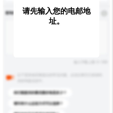
请先输入您的电邮地
查询内容
*
必须填写
址。
输入字数上限: 0 / 500
以下是其他买家提出的常见问题。点击以将它们添加到
你的询盘信息中。
你们能提供的最优惠价格是多少？
请问有什么运送方式可以选择？