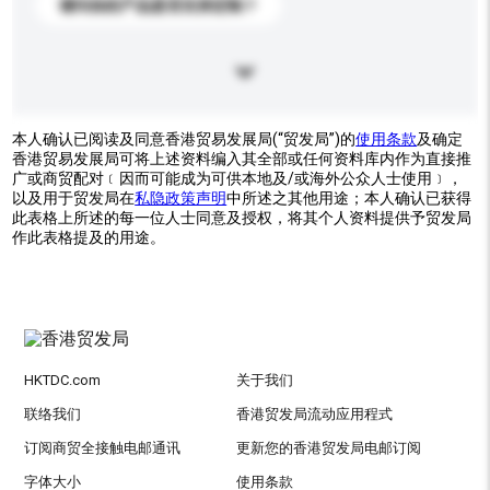
请问你的产品是否支持定制？
本人确认已阅读及同意香港贸易发展局(“贸发局”)的
使用条款
及确定
香港贸易发展局可将上述资料编入其全部或任何资料库内作为直接推
广或商贸配对﹝因而可能成为可供本地及/或海外公众人士使用﹞，
以及用于贸发局在
私隐政策声明
中所述之其他用途；本人确认已获得
此表格上所述的每一位人士同意及授权，将其个人资料提供予贸发局
作此表格提及的用途。
HKTDC.com
关于我们
联络我们
香港贸发局流动应用程式
订阅商贸全接触电邮通讯
更新您的香港贸发局电邮订阅
字体大小
使用条款